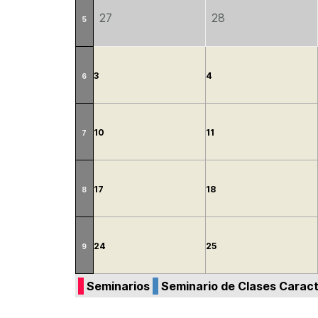
27
28
5
3
4
6
10
11
7
17
18
8
24
25
9
Seminarios
Seminario de Clases Caract