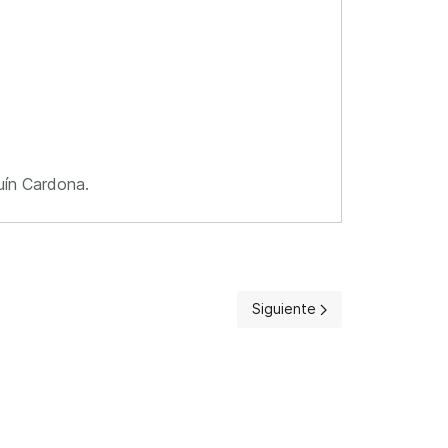
uín Cardona.
Artículo siguiente: Escuelas 
Siguiente