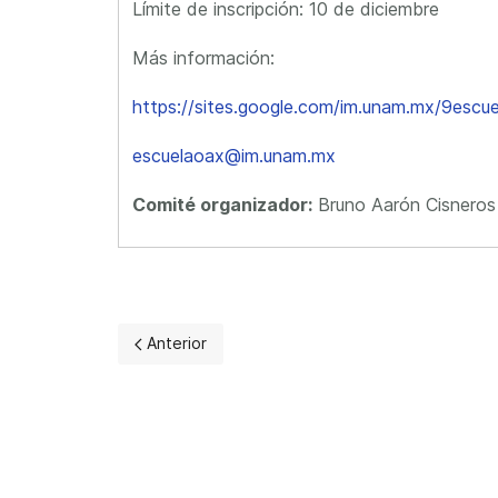
Límite de inscripción: 10 de diciembre
Más información:
https://sites.google.com/im.unam.mx/9esc
escuelaoax@im.unam.mx
Comité organizador:
Bruno Aarón Cisneros 
Artículo anterior: Escuelas
Anterior