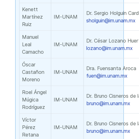
Kenett
Dr. Sergio Holguín Car
Martínez
IM-UNAM
sholguin@im.unam.mx
Ruiz
Manuel
Dr. César Lozano Huer
Leal
IM-UNAM
lozano@im.unam.mx
Camacho
Óscar
Dra. Fuensanta Aroca
Castañon
IM-UNAM
fuen@im.unam.mx
Moreno
Roel Ángel
Dr. Bruno Cisneros de 
Múgica
IM-UNAM
bruno@im.unam.mx
Rodríguez
Víctor
Dr. Bruno Cisneros de 
Pérez
IM-UNAM
bruno@im.unam.mx
Retana