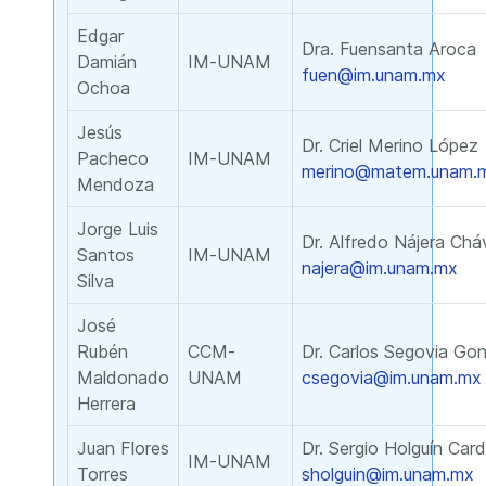
Edgar
Dra. Fuensanta Aroca
Damián
IM-UNAM
fuen@im.unam.mx
Ochoa
Jesús
Dr. Criel Merino López
Pacheco
IM-UNAM
merino@matem.unam.
Mendoza
Jorge Luis
Dr. Alfredo Nájera Chá
Santos
IM-UNAM
najera@im.unam.mx
Silva
José
Rubén
CCM-
Dr. Carlos Segovia Go
Maldonado
UNAM
csegovia@im.unam.mx
Herrera
Juan Flores
Dr. Sergio Holguín Car
IM-UNAM
Torres
sholguin@im.unam.mx