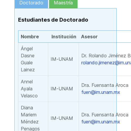
Doctorado
Maestría
Estudiantes de Doctorado
Nombre
Institución
Asesor
Ángel
Dasne
Dr. Rolando Jiménez B
IM-UNAM
Guale
rolando.jimenez@im.u
Lainez
Annel
Dra. Fuensanta Aroca
Ayala
IM-UNAM
fuen@im.unam.mx
Velasco
Diana
Mariem
Dra. Fuensanta Aroca
IM-UNAM
Méndez
fuen@im.unam.mx
Penagos